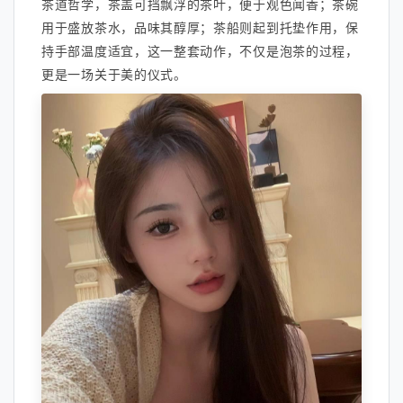
茶道哲学，茶盖可挡飘浮的茶叶，便于观色闻香；茶碗
用于盛放茶水，品味其醇厚；茶船则起到托垫作用，保
持手部温度适宜，这一整套动作，不仅是泡茶的过程，
更是一场关于美的仪式。