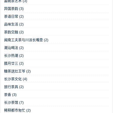
盖碗茶艺术
(3)
异国茶韵
(3)
茶语日常
(2)
品味生活
(2)
茶韵交融
(2)
闽南工夫茶与川派长嘴壶
(2)
潮汕喝法
(2)
长沙热潮
(2)
腊月廿三
(2)
糖茶送灶王爷
(2)
长沙茶文化
(4)
旅行茶具
(2)
茶香
(3)
长沙茶馆
(7)
稀释都市匆忙
(2)