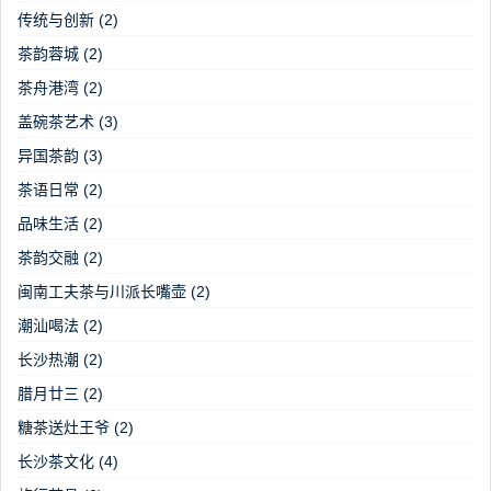
传统与创新
(2)
茶韵蓉城
(2)
茶舟港湾
(2)
盖碗茶艺术
(3)
异国茶韵
(3)
茶语日常
(2)
品味生活
(2)
茶韵交融
(2)
闽南工夫茶与川派长嘴壶
(2)
潮汕喝法
(2)
长沙热潮
(2)
腊月廿三
(2)
糖茶送灶王爷
(2)
长沙茶文化
(4)