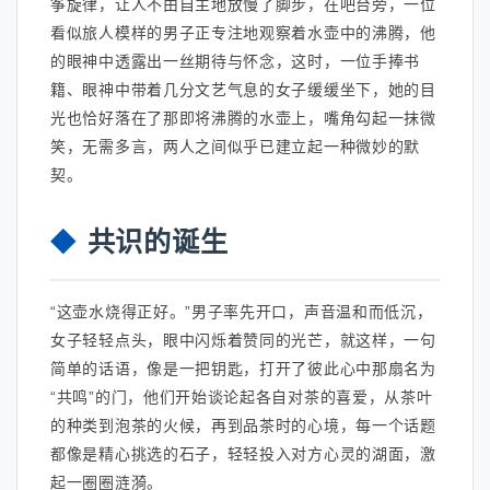
筝旋律，让人不由自主地放慢了脚步，在吧台旁，一位
看似旅人模样的男子正专注地观察着水壶中的沸腾，他
的眼神中透露出一丝期待与怀念，这时，一位手捧书
籍、眼神中带着几分文艺气息的女子缓缓坐下，她的目
光也恰好落在了那即将沸腾的水壶上，嘴角勾起一抹微
笑，无需多言，两人之间似乎已建立起一种微妙的默
契。
共识的诞生
“这壶水烧得正好。”男子率先开口，声音温和而低沉，
女子轻轻点头，眼中闪烁着赞同的光芒，就这样，一句
简单的话语，像是一把钥匙，打开了彼此心中那扇名为
“共鸣”的门，他们开始谈论起各自对茶的喜爱，从茶叶
的种类到泡茶的火候，再到品茶时的心境，每一个话题
都像是精心挑选的石子，轻轻投入对方心灵的湖面，激
起一圈圈涟漪。