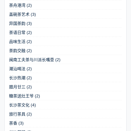
茶舟港湾
(2)
盖碗茶艺术
(3)
异国茶韵
(3)
茶语日常
(2)
品味生活
(2)
茶韵交融
(2)
闽南工夫茶与川派长嘴壶
(2)
潮汕喝法
(2)
长沙热潮
(2)
腊月廿三
(2)
糖茶送灶王爷
(2)
长沙茶文化
(4)
旅行茶具
(2)
茶香
(3)